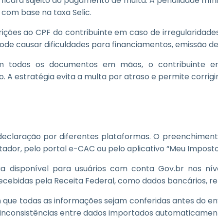
 ficará sujeito ao pagamento de multa. A penalidade mín
 com base na taxa Selic.
ições ao CPF do contribuinte em caso de irregularidade
ode causar dificuldades para financiamentos, emissão d
todos os documentos em mãos, o contribuinte env
. A estratégia evita a multa por atraso e permite corrig
 declaração por diferentes plataformas. O preenchimen
dor, pelo portal e-CAC ou pelo aplicativo “Meu Imposto 
disponível para usuários com conta Gov.br nos nívei
ecebidas pela Receita Federal, como dados bancários, r
 que todas as informações sejam conferidas antes do env
m inconsistências entre dados importados automaticame