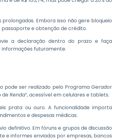
ima é de R$ 165,74, mas pode chegar a 20% do
s prolongadas. Embora isso não gere bloqueio
e passaporte e obtenção de crédito.
ie a declaração dentro do prazo e faça
ir informações futuramente.
to pode ser realizado pelo Programa Gerador
de Renda”, acessível em celulares e tablets.
s prata ou ouro. A funcionalidade importa
endimentos e despesas médicas.
io definitivo. Em fóruns e grupos de discussão
nte e informes enviados por empresas, bancos